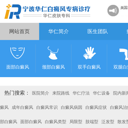
网站首页
华仁简介
医生团队
面部白癜风
颈部白癜风
双手白癜风
双腿白
热门搜索：
医院简介
来院路线
华仁疗法
华仁设备
院内新
癜风
成年白癜风
白癜风常识
白癜风病因
白癜风症状
白癜风治
部白癜风
面部白癜风
白癜风类型
局限型
肢端型
泛发型
散发