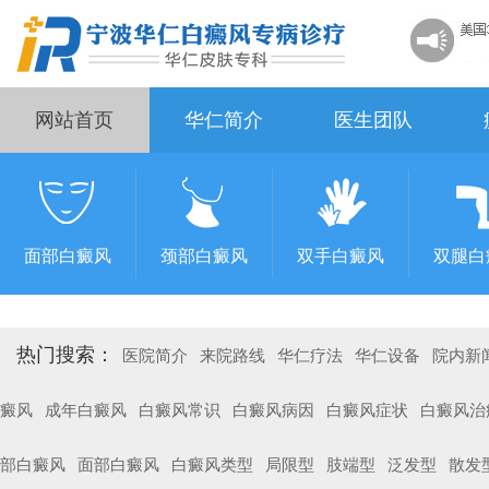
网站首页
华仁简介
医生团队
面部白癜风
颈部白癜风
双手白癜风
双腿白
热门搜索：
医院简介
来院路线
华仁疗法
华仁设备
院内新
癜风
成年白癜风
白癜风常识
白癜风病因
白癜风症状
白癜风治
部白癜风
面部白癜风
白癜风类型
局限型
肢端型
泛发型
散发