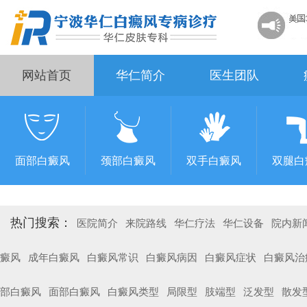
网站首页
华仁简介
医生团队
面部白癜风
颈部白癜风
双手白癜风
双腿白
热门搜索：
医院简介
来院路线
华仁疗法
华仁设备
院内新
癜风
成年白癜风
白癜风常识
白癜风病因
白癜风症状
白癜风治
部白癜风
面部白癜风
白癜风类型
局限型
肢端型
泛发型
散发